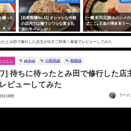
のラーメン
東京のラーメン
東京の
ヨを纏った
[自家製麺No.11] オシャレな外観
[一蘭 町田店]飲みのシメ
。
の店内では麺ワシワシな富士丸
ぱここ｡王道の博多系ラー
系のラーメンが！
2021年1月12日
2021年4月19日
に待ったとみ田で修行した店主が出す二郎系！最速でレビューしてみた
pickup
小田急線
相模線
ラーメン
カワ] 待ちに待ったとみ田で修行した店
レビューしてみた
ラーメ
9分18秒