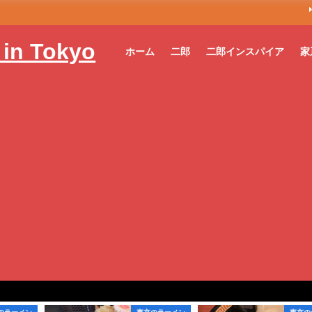
n Tokyo
ホーム
二郎
二郎インスパイア
家