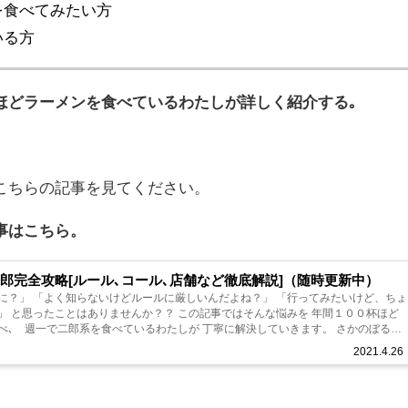
を食べてみたい方
いる方
ほどラーメンを食べているわたし
が詳しく紹介する｡
こちらの記事を見てください。
事はこちら。
郎完全攻略[ルール､コール､店舗など徹底解説]（随時更新中）
に？」 「よく知らないけどルールに厳しいんだよね？」 「行ってみたいけど、ちょ
ことはありませんか？？ この記事ではそんな悩みを 年間１００杯ほど
､ 週一で二郎系を食べているわたしが 丁寧に解決していきます。 さかのぼると
大学の近く...
2021.4.26