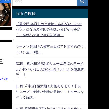
ラーメン
神奈川のラーメン
神奈川の
最近の投稿
のはやっ
[らーめんきじとら 淵野辺]きし
[二郎 湘南藤沢店]かなり多
メン。
めんのような麺の二郎インスパ
麺、微乳化の旨いスープ。[
【慶次郎 本店】カツオ節、ネギがいいアク
イア系。
川二郎制覇]
セントになる慶次郎の美味いまぜそばを紹
2021年1月11日
2021年1月9日
介。名物のスキヤキも初体験！
ラーメン激戦区の都営三田線でおすすめのラ
ーメン屋 9選！
主
[二郎 栃木街道店] ボリューム満点のラーメ
ンが食べられる人気の二郎！ルールを徹底解
説！！
ン小僧
[二郎 府中店] 極太麺！野菜モリモリ！非乳
化スープ！美味い美味い美味い！！ルールを
詳しく解説。
[二郎 横浜関内店③] 汁なしをまたまた食べ