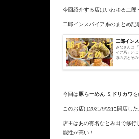
今回紹介する店はいわゆる二郎
二郎インスパイア系のまとめ記
二郎インス
みなさんは 「
イア系」とは 本家
系の店とそのラーメンを紹介して
入口はこの「二
今回は
豚らーめん
ミドリカワ
を
このお店は2021/9/22に開店し
店主はあの有名なとみ田で修行
能性が高い！