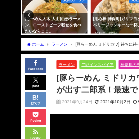
京のラーメン
東京のラーメン
東京
[店舗と
[らーめん大木 大山]山形ラーメ
[用心棒 神保町]ガリマ
)
ン、ローストビーフ載せを食べ
ベリージャンキーな一杯
たいならここ。
2021年1月22日
2021年1月21日
ホーム
ラーメン
[豚らーめん ミドリカワ] 待ち
ラーメン
二郎インスパイア
神奈川の
Facebook
[豚らーめん ミドリ
post
が出す二郎系！最速で
2021年9月24日
2021年10月2日
はてブ
Pocket
Feedly