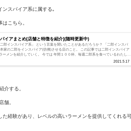
インスパイア系に属する｡
事はこちら。
パイアまとめ[店舗と特徴を紹介](随時更新中)
二郎インスパイア系」 という言葉を聞いたことがあるだろうか？ 「二郎インスパ
の二郎をインスパイア(彷彿)させる店のこと。 この記事では二郎インスパイア
いく。 今では 年間１００杯、毎週二郎系を食べているわたしも
郎イン...
2021.5.17
紹介する。
た店舗。
した経験があり、レベルの高いラーメンを提供してくれる