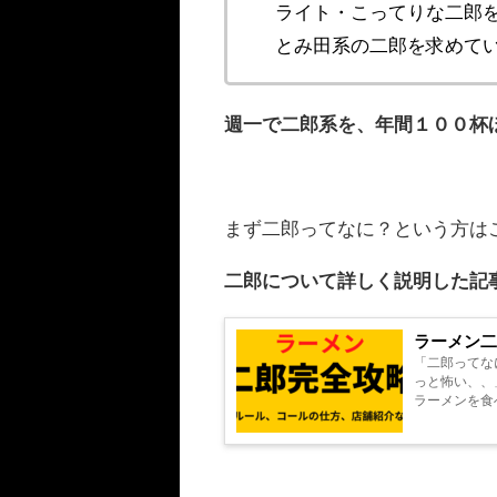
ライト・こってりな二郎
とみ田系の二郎を求めて
週一で二郎系を、年間１００杯
まず
二郎ってなに？という方
は
二郎について詳しく説明した記
ラーメン二
「二郎ってな
っと怖い、、」 と思った
ラーメンを食べ
大学1年の秋、