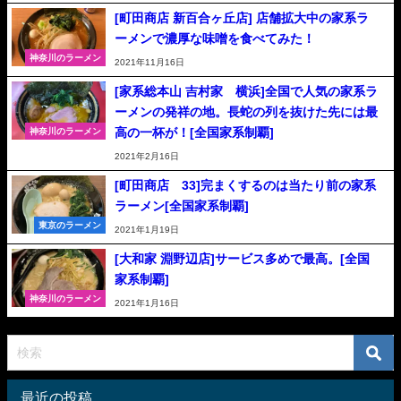
[町田商店 新百合ヶ丘店] 店舗拡大中の家系ラ
ーメンで濃厚な味噌を食べてみた！
神奈川のラーメン
2021年11月16日
[家系総本山 吉村家 横浜]全国で人気の家系ラ
ーメンの発祥の地。長蛇の列を抜けた先には最
高の一杯が！[全国家系制覇]
神奈川のラーメン
2021年2月16日
[町田商店 33]完まくするのは当たり前の家系
ラーメン[全国家系制覇]
東京のラーメン
2021年1月19日
[大和家 淵野辺店]サービス多めで最高。[全国
家系制覇]
神奈川のラーメン
2021年1月16日
最近の投稿