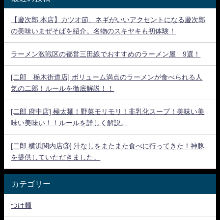
【慶次郎 本店】カツオ節、ネギがいいアクセントになる慶次郎
の美味いまぜそばを紹介。名物のスキヤキも初体験！
ラーメン激戦区の都営三田線でおすすめのラーメン屋 9選！
[二郎 栃木街道店] ボリューム満点のラーメンが食べられる人
気の二郎！ルールを徹底解説！！
[二郎 府中店] 極太麺！野菜モリモリ！非乳化スープ！美味い美
味い美味い！！ルールを詳しく解説。
[二郎 横浜関内店③] 汁なしをまたまた食べに行ってきた！神豚
を提供していただきました。
カテゴリー
つけ麺