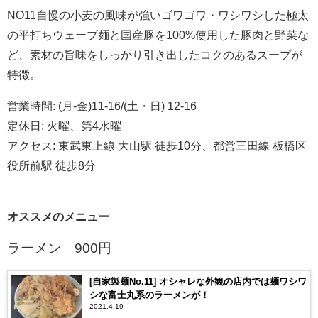
NO11
自慢の小麦の風味が強いゴワゴワ・ワシワシした極太
の平打ちウェーブ麺と国産豚を
100%
使用した豚肉と野菜な
ど、素材の旨味をしっかり引き出したコクのあるスープが
特徴。
営業時間
: (
月
-
金
)11-16/(
土・日
) 12-16
定休日
:
火曜、第
4
水曜
アクセス
:
東武東上線
大山駅
徒歩
10
分、都営三田線
板橋区
役所前駅
徒歩
8
分
オススメのメニュー
ラーメン
900
円
[自家製麺No.11] オシャレな外観の店内では麺ワシワ
シな富士丸系のラーメンが！
2021.4.19