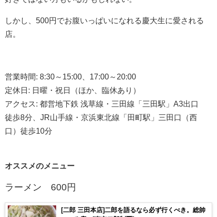
しかし、
500
円でお腹いっぱいになれる慶大生に愛される
店。
営業時間
: 8:30
～
15:00
、
17:00
～
20:00
定休日
:
日曜・祝日（ほか、臨休あり）
アクセス
:
都営地下鉄
浅草線・三田線「三田駅」
A3
出口
徒歩
8
分、
JR
山手線・京浜東北線「田町駅」三田口（西
口）徒歩
10
分
オススメのメニュー
ラーメン
600
円
[二郎 三田本店]二郎を語るなら必ず行くべき。総帥