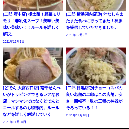
[二郎 府中店] 極太麺！野菜モリ
[二郎 横浜関内店③] 汁なしをま
モリ！非乳化スープ！美味い美
たまた食べに行ってきた！神豚
味い美味い！！ルールを詳しく
を提供していただきました。
解説。
2021年12月2日
2021年12月9日
[どでん 大宮西口店] 南部せんべ
[二郎 目黒店②]チョーコスパの
いがトッピングできるレアなお
良い老舗の二郎はこの店舗。安
店！マシマシではなくどでんと
さ・回転率・味の三種の神器が
コールするのも特徴的。ルール
そろっている！！
などを詳しく解説していく
2021年11月18日
2021年11月25日