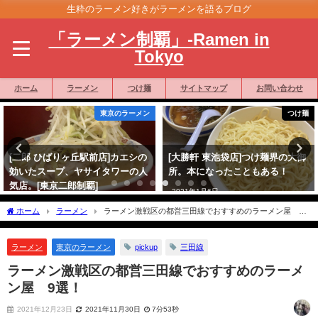
生粋のラーメン好きがラーメンを語るブログ
「ラーメン制覇」-Ramen in
Tokyo
ホーム
ラーメン
つけ麺
サイトマップ
お問い合わせ
東京のラーメン
つけ麺
[二郎 ひばりヶ丘駅前店]カエシの
[大勝軒 東池袋店]つけ麺界の大御
効いたスープ、ヤサイタワーの人
所。本になったこともある！
気店。[東京二郎制覇]
2021年1月6日
2021年1月28日
ホーム
ラーメン
ラーメン激戦区の都営三田線でおすすめのラーメン屋 9
選！
pickup
三田線
ラーメン
東京のラーメン
ラーメン激戦区の都営三田線でおすすめのラーメ
ン屋 9選！
2021年12月23日
2021年11月30日
7分53秒