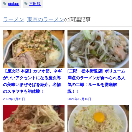
pickup
三田線
ラーメン
,
東京のラーメン
の関連記事
【慶次郎 本店】カツオ節、ネギ
[二郎 栃木街道店] ボリューム
がいいアクセントになる慶次郎
満点のラーメンが食べられる人
の美味いまぜそばを紹介。名物
気の二郎！ルールを徹底解
のスキヤキも初体験！
説！！
2022年1月31日
2021年12月16日