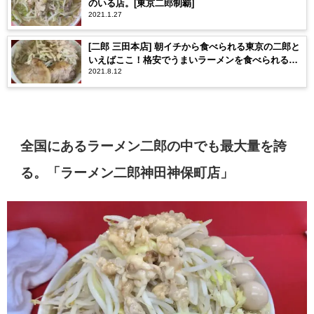
のいる店。[東京二郎制覇]
2021.1.27
[二郎 三田本店] 朝イチから食べられる東京の二郎と
いえばここ！格安でうまいラーメンを食べられるの
2021.8.12
は三田本店ならでは。
全国にあるラーメン二郎の中でも最大量を誇
る。「ラーメン二郎神田神保町店」