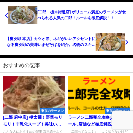
[二郎 栃木街道店] ボリューム満点のラーメンが食
べられる人気の二郎！ルールを徹底解説！！
【慶次郎 本店】カツオ節、ネギがいいアクセントに
なる慶次郎の美味いまぜそばを紹介。名物のスキヤ
キも初体験！
おすすめの記事
東京のラーメン
東京のラーメン
[二郎 府中店] 極太麺！野菜モリ
ラーメン二郎完全攻略[ルール､コ
モリ！非乳化スープ！美味い美
ール､店舗など徹底解説]（随時更
味い美味い！！ルールを詳しく
新中）
こんな人におすすめの記事 京王線をよく
「二郎ってなに？」 「よく知らないけど