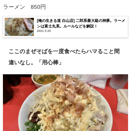
ラーメン
850
円
[俺の生きる道 白山店] 二郎系最大級の神豚。ラーメ
ンは富士丸系。ルールなどを解説！
2021.5.20
ここのまぜそばを一度食べたらハマること間
違いなし。「用心棒」