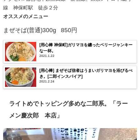
線 神保町駅 徒歩２分
オススメのメニュー
まぜそば
(
普通
)300g
850
円
[用心棒 神保町]ガリマヨを纏ったベリージャンキー
な一杯。
2021.1.22
[用心棒] まぜそば信者はうまいガリマヨを浴びるべ
き。[二郎インスパイア]
2021.2.24
ライトめでトッピング多めな二郎系。「ラー
メン慶次郎 本店」