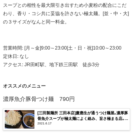
スープとの相性を最大限引き出すため小麦粉の配合にこだ
わり、香り・コシ共に妥協を許さない極太麺。[並・中・大]
の３サイズがなんと同一料金。
営業時間
:
[月～金]
9:00
～
23:00
[土・日・祝]
10:00
～
23:00
定休日
:
なし
アクセス
: JR
田町駅、地下鉄三田駅 徒歩
3
分
オススメのメニュー
濃厚魚介豚骨つけ麺
790
円
[三田製麺所 三田本店]慶應生が通うつけ麺屋｡濃厚豚
骨魚介スープが極太麺によく絡み、旨さ極まる店｡店
2021.6.17
舗やルール、レビューを！