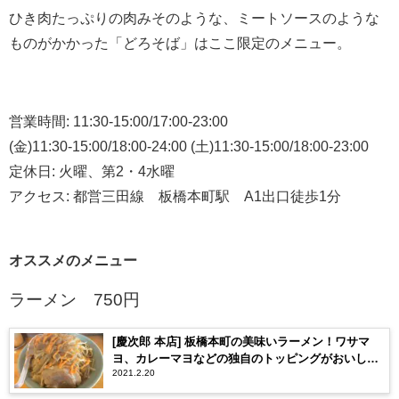
ひき肉たっぷりの肉みそのような、ミートソースのような
ものがかかった「どろそば」はここ限定のメニュー。
営業時間
: 11:30-15:00/17:00-23:00
(
金
)11:30-15:00/18:00-24:00 (
土
)11:30-15:00/18:00-23:00
定休日
:
火曜、第
2
・
4
水曜
アクセス
:
都営三田線 板橋本町駅
A1
出口徒歩
1
分
オススメのメニュー
ラーメン
750
円
[慶次郎 本店] 板橋本町の美味いラーメン！ワサマ
ヨ、カレーマヨなどの独自のトッピングがおいし
2021.2.20
い！[都営三田線]