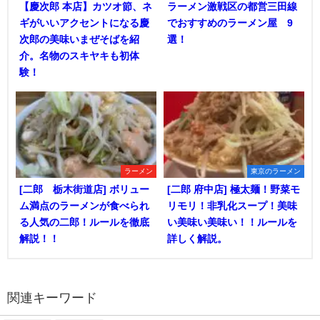
【慶次郎 本店】カツオ節、ネ
ラーメン激戦区の都営三田線
ギがいいアクセントになる慶
でおすすめのラーメン屋 9
次郎の美味いまぜそばを紹
選！
介。名物のスキヤキも初体
験！
ラーメン
東京のラーメン
[二郎 栃木街道店] ボリュー
[二郎 府中店] 極太麺！野菜モ
ム満点のラーメンが食べられ
リモリ！非乳化スープ！美味
る人気の二郎！ルールを徹底
い美味い美味い！！ルールを
解説！！
詳しく解説。
関連キーワード