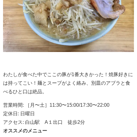
わたしが食べた中でここの豚が
1
番大きかった！焼豚好きに
は持ってこい！麺とスープがよく絡み、別皿のアブラと食
べるひと口は絶品。
営業時間
:
［月〜土］
11:30
〜
15:00/17:30
〜
22:00
定休日
:
日曜日
アクセス
:
白山駅
A
１出口 徒歩
2
分
オススメのメニュー