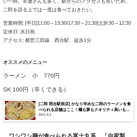
い一杯。常連さんも多く、駅からのアクセスも良いため、
二郎を語る上では一度は食べておきたい。
営業時間
:
[平日]
11:00
～
13:30/17:30
～
21:30
[土]
9:30
～
12:30
定休日
:
水日祝
アクセス
:
都営三田線 西台駅 徒歩
1
分
オススメのメニュー
ラーメン 小
770
円
SK 100
円（辛くできる）
[二郎 西台駅前店] かなり辛めな二郎のラーメンを食
べられる店舗はここ！麺も豚もクオリティ高いもの
2021.9.2
が提供される。ルールなどを詳しく解説。
ワシワシ麺が食べられる富士丸系。「自家製