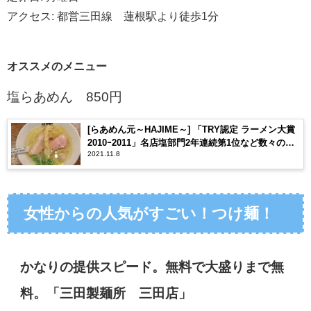
アクセス
:
都営三田線 蓮根駅より徒歩
1
分
オススメのメニュー
塩らあめん
850
円
[らあめん元～HAJIME～] 「TRY認定 ラーメン大賞
2010ｰ2011」名店塩部門2年連続第1位など数々の賞
2021.11.8
を取り続ける塩ラーメンの有名人気店！鶏本来の芳
醇な旨味とコク、魚介系の風味が絶妙なバランスで
一体感を楽しめる！
女性からの人気がすごい！つけ麺！
かなりの提供スピード。無料で大盛りまで無
料。「三田製麺所 三田店」