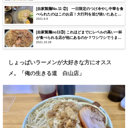
[自家製麺No.11 ②] 一日限定のつけ冷やし中華を食
べられたのはこのお店！大行列を並び抜いたあとの
2021.9.9
さっぱり麺は体に染みた。[富士丸系]
[自家製麺no11③] これほどまでにレベルの高い一杯
が食べられる店が他にあるのか？ワシワシでうまう
2021.10.28
まなNO11をレビュー！
しょっぱいラーメンが大好きな方にオスス
メ。「俺の生きる道 白山店」