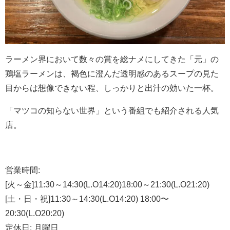
ラーメン界において数々の賞を総ナメにしてきた「元」の
鶏塩ラーメンは、褐色に澄んだ透明感のあるスープの見た
目からは想像できない程、しっかりと出汁の効いた一杯。
「マツコの知らない世界」という番組でも紹介される人気
店。
営業時間
:
[火～金]
11:30
～
14:30(L.O14:20)18:00
～
21:30(L.O21:20)
[土・日・祝]
11:30
～
14:30(L.O14:20) 18:00
〜
20:30(L.O20:20)
定休日
:
月曜日