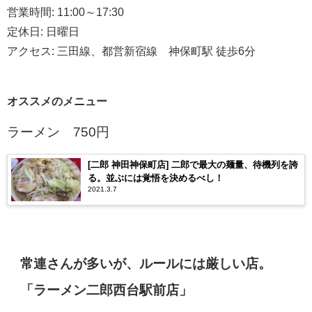
営業時間
: 11:00
～
17:30
定休日
:
日曜日
アクセス
:
三田線、都営新宿線 神保町駅
徒歩
6
分
オススメのメニュー
ラーメン
750
円
[二郎 神田神保町店] 二郎で最大の麺量、待機列を誇
る。並ぶには覚悟を決めるべし！
2021.3.7
常連さんが多いが、ルールには厳しい店。
「ラーメン二郎西台駅前店」