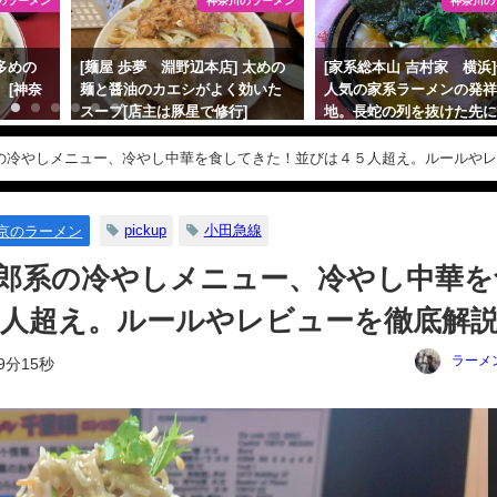
のラーメン
神奈川のラーメン
神奈川の
多めの
[麺屋 歩夢 淵野辺本店] 太めの
[家系総本山 吉村家 横浜
。[神奈
麺と醤油のカエシがよく効いた
人気の家系ラーメンの発
スープ[店主は豚星で修行]
地。長蛇の列を抜けた先
高の一杯が！[全国家系制覇
2021年2月6日
系の冷やしメニュー、冷やし中華を食してきた！並びは４５人超え。ルールや
2021年2月16日
pickup
小田急線
京のラーメン
の二郎系の冷やしメニュー、冷やし中華を
人超え。ルールやレビューを徹底解
ラーメ
9分15秒