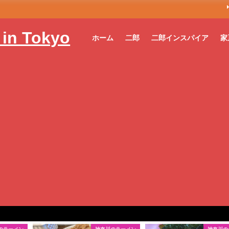
n Tokyo
ホーム
二郎
二郎インスパイア
家