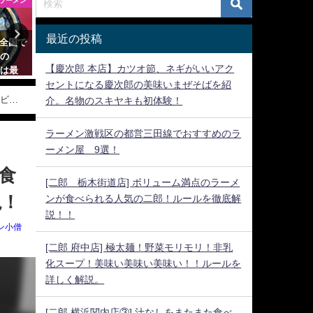
ラーメン
つけ麺
東京の
最近の投稿
]全国で
[塩ラーメン 進化 町田店]あっさ
[用心棒 神保町]ガリマヨを
祥の
りと言えば塩。塩と言えばこ
ベリージャンキーな一杯。
【慶次郎 本店】カツオ節、ネギがいいアク
には最
こ。
2021年1月22日
]
セントになる慶次郎の美味いまぜそばを紹
2021年1月18日
レビュ
介。名物のスキヤキも初体験！
ラーメン激戦区の都営三田線でおすすめのラ
ーメン屋 9選！
食
[二郎 栃木街道店] ボリューム満点のラーメ
説！
ンが食べられる人気の二郎！ルールを徹底解
説！！
ン小僧
[二郎 府中店] 極太麺！野菜モリモリ！非乳
化スープ！美味い美味い美味い！！ルールを
詳しく解説。
[二郎 横浜関内店③] 汁なしをまたまた食べ