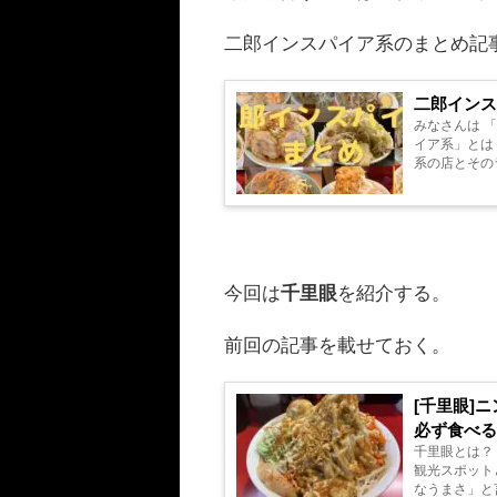
二郎インスパイア系のまとめ記
二郎インス
みなさんは 「
イア系」とは 本家
系の店とそのラーメンを紹介して
入口はこの「二
今回は
千里眼
を紹介する。
前回の記事を載せておく。
[千里眼]
必ず食べる
千里眼とは？
観光スポット
なうまさ」と