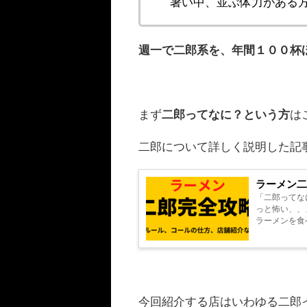
暑い中、並ぶ体力がある
週一で二郎系を、年間１００杯
まず
二郎ってなに？という方
は
二郎について詳しく説明した記
ラーメン二
「二郎ってな
っと怖い、、」 と思った
ラーメンを食べ
大学1年の秋、
今回紹介する店はいわゆる二郎