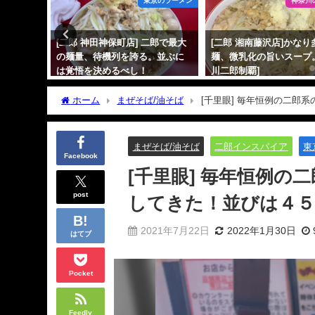
京のラーメン
東京のラーメン
神奈川
三田線で
[二郎 神田神保町店] 二郎で最大
[二郎 湘南藤沢店]かなり
9選！
の麺量、待機列を誇る。並ぶに
麺、微乳化の旨いスープ
は覚悟を決めるべし！
川二郎制覇]
2021年3月7日
2021年1月9日
ホーム
まぜそば/油そば
[千里眼] 毎年恒例の二郎
ーを徹底解説！
まぜそば/油そば
二郎インスパイア
東
Facebook
[千里眼] 毎年恒例
post
してきた！並びは４５
2021年7月22日
2022年1月30日
はてブ
Pocket
Feedly