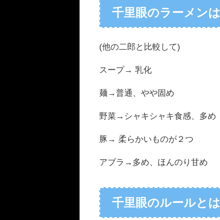
千里眼のラーメン
(
他の二郎と比較して
)
スープ
→
乳化
麺
→普通
、やや固め
野菜
→
シャキシャキ食感、多め
豚
→
柔らかいものが２つ
アブラ
→
多め、ほんのり甘め
千里眼のルールと