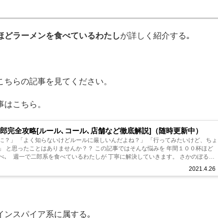
方
ほどラーメンを食べているわたし
が詳しく紹介する｡
こちらの
記事を見てください。
事はこちら。
郎完全攻略[ルール､コール､店舗など徹底解説]（随時更新中）
に？」 「よく知らないけどルールに厳しいんだよね？」 「行ってみたいけど、ちょ
ことはありませんか？？ この記事ではそんな悩みを 年間１００杯ほど
､ 週一で二郎系を食べているわたしが 丁寧に解決していきます。 さかのぼると
大学の近く...
2021.4.26
インスパイア系に属する｡