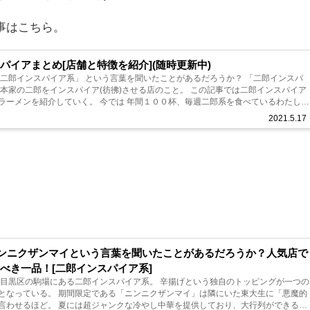
事はこちら。
パイアまとめ[店舗と特徴を紹介](随時更新中)
二郎インスパイア系」 という言葉を聞いたことがあるだろうか？ 「二郎インスパ
の二郎をインスパイア(彷彿)させる店のこと。 この記事では二郎インスパイア
いく。 今では 年間１００杯、毎週二郎系を食べているわたしも
郎イン...
2021.5.17
ニンニクザンマイという言葉を聞いたことがあるだろうか？人気店で
べき一品！[二郎インスパイア系]
 目黒区の駒場にある二郎インスパイア系。 辛揚げという独自のトッピングが一つの
となっている。 期間限定である「ニンニクザンマイ」は隣にいた東大生に「悪魔的
言わせるほど。 夏には超ジャンクな冷やし中華を提供しており、大行列ができる。