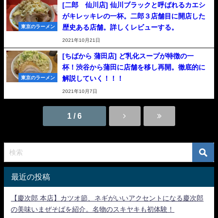
[二郎 仙川店] 仙川ブラックと呼ばれるカエシ
がキレッキレの一杯。二郎３店舗目に開店した
歴史ある店舗。詳しくレビューする。
東京のラーメン
2021年10月21日
[ちばから 蒲田店] ど乳化スープが特徴の一
杯！渋谷から蒲田に店舗を移し再開。徹底的に
解説していく！！！
東京のラーメン
2021年10月7日
1 / 6
最近の投稿
【慶次郎 本店】カツオ節、ネギがいいアクセントになる慶次郎
の美味いまぜそばを紹介。名物のスキヤキも初体験！