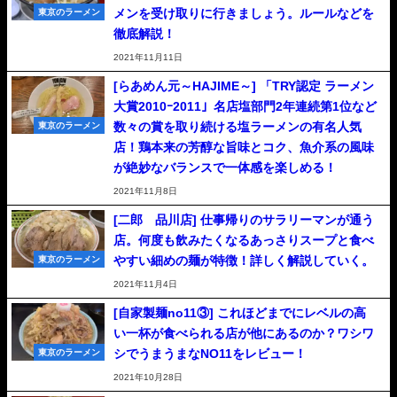
メンを受け取りに行きましょう。ルールなどを
東京のラーメン
徹底解説！
2021年11月11日
[らあめん元～HAJIME～] 「TRY認定 ラーメン
大賞2010ｰ2011」名店塩部門2年連続第1位など
数々の賞を取り続ける塩ラーメンの有名人気
東京のラーメン
店！鶏本来の芳醇な旨味とコク、魚介系の風味
が絶妙なバランスで一体感を楽しめる！
2021年11月8日
[二郎 品川店] 仕事帰りのサラリーマンが通う
店。何度も飲みたくなるあっさりスープと食べ
やすい細めの麺が特徴！詳しく解説していく。
東京のラーメン
2021年11月4日
[自家製麺no11③] これほどまでにレベルの高
い一杯が食べられる店が他にあるのか？ワシワ
シでうまうまなNO11をレビュー！
東京のラーメン
2021年10月28日