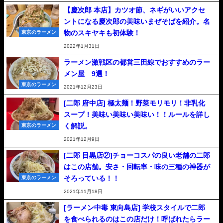
【慶次郎 本店】カツオ節、ネギがいいアクセ
ントになる慶次郎の美味いまぜそばを紹介。名
物のスキヤキも初体験！
東京のラーメン
2022年1月31日
ラーメン激戦区の都営三田線でおすすめのラー
メン屋 9選！
東京のラーメン
2021年12月23日
[二郎 府中店] 極太麺！野菜モリモリ！非乳化
スープ！美味い美味い美味い！！ルールを詳し
く解説。
東京のラーメン
2021年12月9日
[二郎 目黒店②]チョーコスパの良い老舗の二郎
はこの店舗。安さ・回転率・味の三種の神器が
そろっている！！
東京のラーメン
2021年11月18日
[ラーメン中毒 東向島店] 学校スタイルで二郎
を食べられるのはこの店だけ！呼ばれたらラー