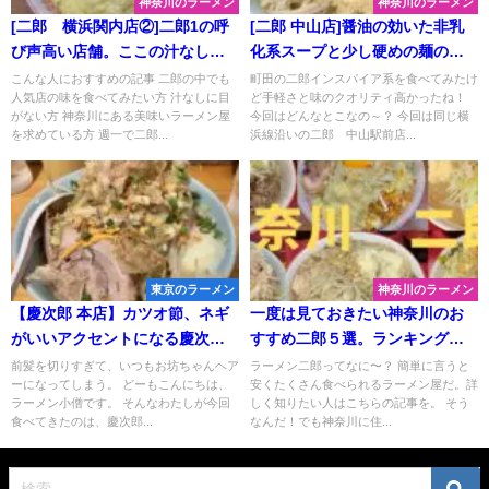
神奈川のラーメン
神奈川のラーメン
[二郎 横浜関内店②]二郎1の呼
[二郎 中山店]醤油の効いた非乳
び声高い店舗。ここの汁なしを
化系スープと少し硬めの麺の旨
食べずには二郎は語れない！関
さ。[神奈川二郎制覇]
こんな人におすすめの記事 二郎の中でも
町田の二郎インスパイア系を食べてみたけ
人気店の味を食べてみたい方 汁なしに目
ど手軽さと味のクオリティ高かったね！
内をレビュー。
がない方 神奈川にある美味いラーメン屋
今回はどんなとこなの～？ 今回は同じ横
を求めている方 週一で二郎...
浜線沿いの二郎 中山駅前店...
東京のラーメン
神奈川のラーメン
【慶次郎 本店】カツオ節、ネギ
一度は見ておきたい神奈川のお
がいいアクセントになる慶次郎
すすめ二郎５選。ランキングで
の美味いまぜそばを紹介。名物
発表！！！
前髪を切りすぎて、いつもお坊ちゃんヘア
ラーメン二郎ってなに〜？ 簡単に言うと
ーになってしまう。 どーもこんにちは、
安くたくさん食べられるラーメン屋だ。詳
のスキヤキも初体験！
ラーメン小僧です。 そんなわたしが今回
しく知りたい人はこちらの記事を。 そう
食べてきたのは、慶次郎...
なんだ！でも神奈川に住...