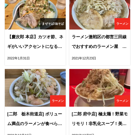
まぜそば/油そば
ラーメン
【慶次郎 本店】カツオ節、ネ
ラーメン激戦区の都営三田線
ギがいいアクセントになる慶
でおすすめのラーメン屋 9
次郎の美味いまぜそばを紹
選！
2022年1月31日
2021年12月23日
介。名物のスキヤキも初体
験！
ラーメン
ラーメン
[二郎 栃木街道店] ボリュー
[二郎 府中店] 極太麺！野菜モ
ム満点のラーメンが食べられ
リモリ！非乳化スープ！美味
る人気の二郎！ルールを徹底
い美味い美味い！！ルールを