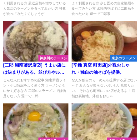
く利用される方 最近店舗を増やしている
よく利用される方 少し固めの自家製麺を
べられる最高の店。
店！白楽駅からのアクセスがい
人気店のラーメンを食べてみたい方 神豚
食べてみたい方 比較的並ばずに二郎系を
い二郎インスパイア系！[コワモ
が食べてみたくてしょうが...
食べたい方 週一で二郎系...
テ店主]
神奈川のラーメン
東京のラーメン
[二郎 湘南藤沢店②] うまい店に
[辛麺 真空 町田店]外観おしゃ
は決まりがある。並び方やルー
れ・独自の油そばを提供。
ト、ルールまで徹底解説！これ
こんな人におすすめの記事 湘南新宿ライ
なんか独自のらーめんを提供する店はない
ン・小田急線をよく使う方 ラーメンがと
～？ みんなが知らないおいしい店知りた
１つで準備万端！
にかく好きな方 二郎の大ラーメンでは物
い。 それなら町田にいい店があるよ！ 店
足りない方 週一で二郎...
舗は裏路地、外観もおしゃ...