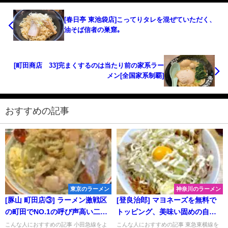
[春日亭 東池袋店]こってりタレを混ぜていただく、
油そば信者の巣窟｡
[町田商店 33]完まくするのは当たり前の家系ラー
メン[全国家系制覇]
おすすめの記事
東京のラーメン
神奈川のラーメン
[豚山 町田店③] ラーメン激戦区
[登良治郎] マヨネーズを無料で
の町田でNO.1の呼び声高い二郎
トッピング、美味い固めの自家
系はこちら！いつでも神豚が食
製麺が食べられるのはこのお
こんな人におすすめの記事 小田急線をよ
こんな人におすすめの記事 東急東横線を