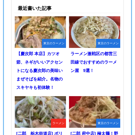
最近書いた記事
東京のラーメン
東京のラーメン
【慶次郎 本店】カツオ
ラーメン激戦区の都営三
節、ネギがいいアクセン
田線でおすすめのラーメ
トになる慶次郎の美味い
ン屋 9選！
まぜそばを紹介。名物の
スキヤキも初体験！
ラーメン
東京のラーメン
[二郎 栃木街道店] ボリ
[二郎 府中店] 極太麺！野