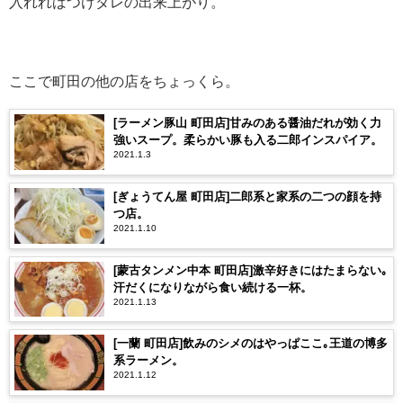
入れればつけダレの出来上がり。
ここで町田の他の店をちょっくら。
[ラーメン豚山 町田店]甘みのある醤油だれが効く力
強いスープ。柔らかい豚も入る二郎インスパイア。
2021.1.3
[ぎょうてん屋 町田店]二郎系と家系の二つの顔を持
つ店。
2021.1.10
[蒙古タンメン中本 町田店]激辛好きにはたまらない｡
汗だくになりながら食い続ける一杯。
2021.1.13
[一蘭 町田店]飲みのシメのはやっぱここ｡王道の博多
系ラーメン。
2021.1.12