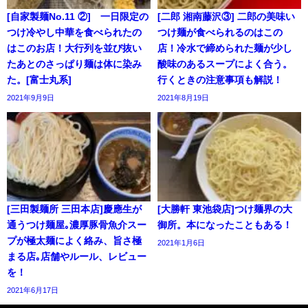
[自家製麺No.11 ②] 一日限定の
[二郎 湘南藤沢③] 二郎の美味い
つけ冷やし中華を食べられたの
つけ麺が食べられるのはこの
はこのお店！大行列を並び抜い
店！冷水で締められた麺が少し
たあとのさっぱり麺は体に染み
酸味のあるスープによく合う。
た。[富士丸系]
行くときの注意事項も解説！
2021年9月9日
2021年8月19日
[三田製麺所 三田本店]慶應生が
[大勝軒 東池袋店]つけ麺界の大
通うつけ麺屋｡濃厚豚骨魚介スー
御所。本になったこともある！
プが極太麺によく絡み、旨さ極
2021年1月6日
まる店｡店舗やルール、レビュー
を！
2021年6月17日