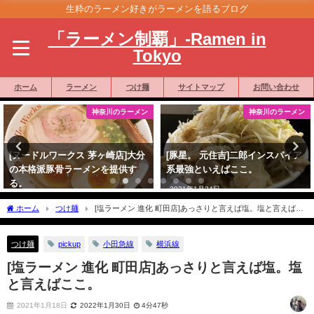
生粋のラーメン好きがラーメンを語るブログ
「ラーメン制覇」-Ramen in
Tokyo
ホーム
ラーメン
つけ麺
サイトマップ
お問い合わせ
神奈川のラーメン
東京のラーメン
[豚星。 元住吉]二郎インスパイア
[二郎 三田本店]二郎を語るなら必
系最強といえばここ。
ず行くべき。総帥のいる店。[東
京二郎制覇]
2021年1月24日
2021年1月27日
ホーム
つけ麺
[塩ラーメン 進化 町田店]あっさりと言えば塩。塩と言えばこ
こ。
pickup
小田急線
横浜線
つけ麺
[塩ラーメン 進化 町田店]あっさりと言えば塩。塩
と言えばここ。
2021年1月18日
2022年1月30日
4分47秒