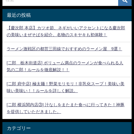
最近の投稿
【慶次郎 本店】カツオ節、ネギがいいアクセントになる慶次郎
の美味いまぜそばを紹介。名物のスキヤキも初体験！
ラーメン激戦区の都営三田線でおすすめのラーメン屋 9選！
[二郎 栃木街道店] ボリューム満点のラーメンが食べられる人
気の二郎！ルールを徹底解説！！
[二郎 府中店] 極太麺！野菜モリモリ！非乳化スープ！美味い美
味い美味い！！ルールを詳しく解説。
[二郎 横浜関内店③] 汁なしをまたまた食べに行ってきた！神豚
を提供していただきました。
カテゴリー