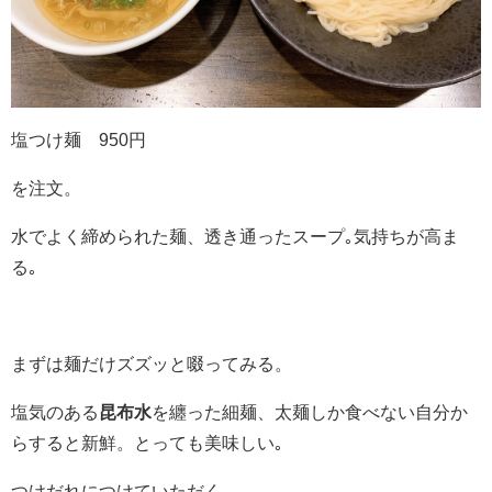
塩つけ麺
950
円
を注文。
水でよく締められた麺、透き通ったスープ｡気持ちが高ま
る｡
まずは麺だけズズッと啜ってみる。
塩気のある
昆布水
を纏った細麺、太麺しか食べない自分か
らすると新鮮。とっても美味しい｡
つけだれにつけていただく。