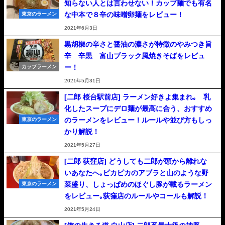
知らない人とは言わせない！カップ麺でも有名
な中本で８辛の味噌卵麺をレビュー！
東京のラーメン
2021年6月3日
黒胡椒の辛さと醤油の濃さが特徴のやみつき旨
辛 辛黒 富山ブラック風焼きそばをレビュ
ー！
カップラーメン
2021年5月31日
[二郎 桜台駅前店] ラーメン好きよ集まれ｡ 乳
化したスープにデロ麺が最高に合う、おすすめ
のラーメンをレビュー！ルールや並び方もしっ
東京のラーメン
かり解説！
2021年5月27日
[二郎 荻窪店] どうしても二郎が頭から離れな
いあなたへ｡ピカピカのアブラと山のような野
菜盛り、しょっぱめのほぐし豚が載るラーメン
東京のラーメン
をレビュー｡荻窪店のルールやコールも解説！
2021年5月24日