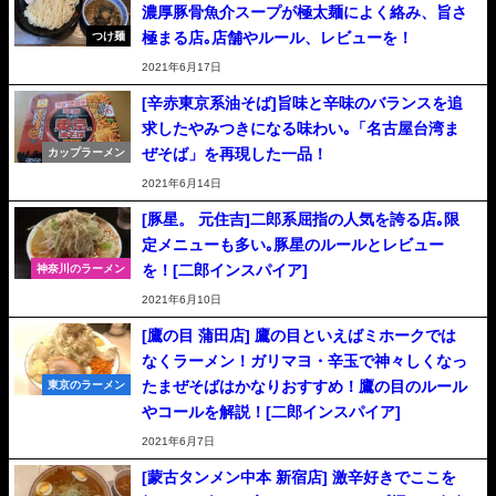
濃厚豚骨魚介スープが極太麺によく絡み、旨さ
極まる店｡店舗やルール、レビューを！
つけ麺
2021年6月17日
[辛赤東京系油そば]旨味と辛味のバランスを追
求したやみつきになる味わい｡「名古屋台湾ま
ぜそば」を再現した一品！
カップラーメン
2021年6月14日
[豚星。 元住吉]二郎系屈指の人気を誇る店｡限
定メニューも多い｡豚星のルールとレビュー
を！[二郎インスパイア]
神奈川のラーメン
2021年6月10日
[鷹の目 蒲田店] 鷹の目といえばミホークでは
なくラーメン！ガリマヨ・辛玉で神々しくなっ
たまぜそばはかなりおすすめ！鷹の目のルール
東京のラーメン
やコールを解説！[二郎インスパイア]
2021年6月7日
[蒙古タンメン中本 新宿店] 激辛好きでここを