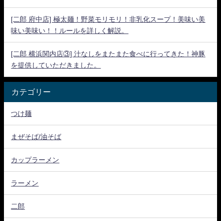
[二郎 府中店] 極太麺！野菜モリモリ！非乳化スープ！美味い美
味い美味い！！ルールを詳しく解説。
[二郎 横浜関内店③] 汁なしをまたまた食べに行ってきた！神豚
を提供していただきました。
カテゴリー
つけ麺
まぜそば/油そば
カップラーメン
ラーメン
二郎