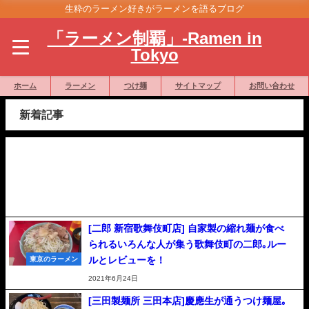
生粋のラーメン好きがラーメンを語るブログ
「ラーメン制覇」-Ramen in
Tokyo
ホーム
ラーメン
つけ麺
サイトマップ
お問い合わせ
新着記事
[二郎 新宿歌舞伎町店] 自家製の縮れ麺が食べ
られるいろんな人が集う歌舞伎町の二郎｡ルー
ルとレビューを！
東京のラーメン
2021年6月24日
[三田製麺所 三田本店]慶應生が通うつけ麺屋｡