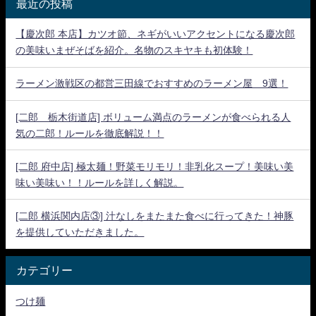
最近の投稿
【慶次郎 本店】カツオ節、ネギがいいアクセントになる慶次郎
の美味いまぜそばを紹介。名物のスキヤキも初体験！
ラーメン激戦区の都営三田線でおすすめのラーメン屋 9選！
[二郎 栃木街道店] ボリューム満点のラーメンが食べられる人
気の二郎！ルールを徹底解説！！
[二郎 府中店] 極太麺！野菜モリモリ！非乳化スープ！美味い美
味い美味い！！ルールを詳しく解説。
[二郎 横浜関内店③] 汁なしをまたまた食べに行ってきた！神豚
を提供していただきました。
カテゴリー
つけ麺