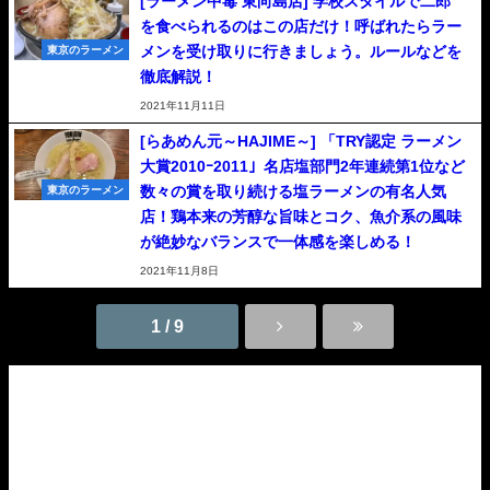
[ラーメン中毒 東向島店] 学校スタイルで二郎
を食べられるのはこの店だけ！呼ばれたらラー
メンを受け取りに行きましょう。ルールなどを
東京のラーメン
徹底解説！
2021年11月11日
[らあめん元～HAJIME～] 「TRY認定 ラーメン
大賞2010ｰ2011」名店塩部門2年連続第1位など
数々の賞を取り続ける塩ラーメンの有名人気
東京のラーメン
店！鶏本来の芳醇な旨味とコク、魚介系の風味
が絶妙なバランスで一体感を楽しめる！
2021年11月8日
1 / 9