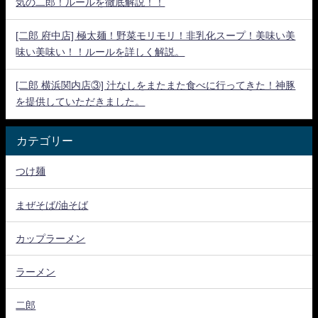
気の二郎！ルールを徹底解説！！
[二郎 府中店] 極太麺！野菜モリモリ！非乳化スープ！美味い美
味い美味い！！ルールを詳しく解説。
[二郎 横浜関内店③] 汁なしをまたまた食べに行ってきた！神豚
を提供していただきました。
カテゴリー
つけ麺
まぜそば/油そば
カップラーメン
ラーメン
二郎