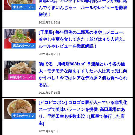
食感の地。キレッキレの非乳化スープが麺に絡
んでうまいんじゃ～ ルールやレビューを徹底
東京のラーメン
解説！
2021年7月29日
[千里眼] 毎年恒例の二郎系の冷やしメニュー、
冷やし中華を食してきた！並びは４５人超え。
ルールやレビューを徹底解説！
東京のラーメン
2021年7月22日
[麺でる 川崎店808ism] ５連麺という名の極
太・モチモチな麺をすすりたい人は真っ先に向
かうべし！今ではレアなデカ豚２個も食べられ
神奈川のラーメン
る店。
2021年7月15日
[ピコピコポン] ゴロゴロ豚が入っている非乳化
スープで美味いラーメンを提供｡高田馬場にあ
り、早稲田生も多数出没！[豚星で修行した店
東京のラーメン
主]
2021年7月8日