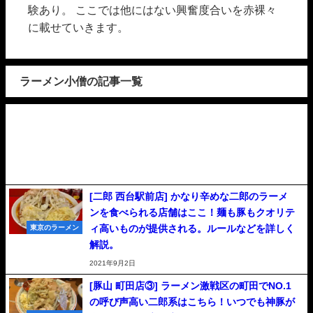
験あり。 ここでは他にはない興奮度合いを赤裸々
に載せていきます。
ラーメン小僧の記事一覧
[二郎 西台駅前店] かなり辛めな二郎のラーメ
ンを食べられる店舗はここ！麺も豚もクオリテ
ィ高いものが提供される。ルールなどを詳しく
東京のラーメン
解説。
2021年9月2日
[豚山 町田店③] ラーメン激戦区の町田でNO.1
の呼び声高い二郎系はこちら！いつでも神豚が