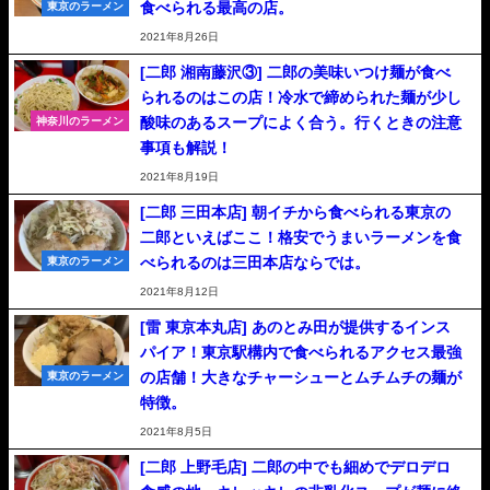
食べられる最高の店。
東京のラーメン
2021年8月26日
[二郎 湘南藤沢③] 二郎の美味いつけ麺が食べ
られるのはこの店！冷水で締められた麺が少し
酸味のあるスープによく合う。行くときの注意
神奈川のラーメン
事項も解説！
2021年8月19日
[二郎 三田本店] 朝イチから食べられる東京の
二郎といえばここ！格安でうまいラーメンを食
べられるのは三田本店ならでは。
東京のラーメン
2021年8月12日
[雷 東京本丸店] あのとみ田が提供するインス
パイア！東京駅構内で食べられるアクセス最強
の店舗！大きなチャーシューとムチムチの麺が
東京のラーメン
特徴。
2021年8月5日
[二郎 上野毛店] 二郎の中でも細めでデロデロ