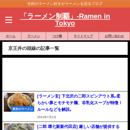
生粋のラーメン好きがラーメンを語るブログ
「ラーメン制覇」-Ramen in
Tokyo
ホーム
ラーメン
つけ麺
サイトマップ
お問い合わせ
京王井の頭線の記事一覧
[ラーメン玄] 下北沢の二郎スピンアウト系｡柔
らかい豚とモチモチ麺、非乳化スープが特徴！
ルールなどを解説｡
東京のラーメン
2021年7月1日
[二郎 環七新新代田店] 厳しい店舗が提供する