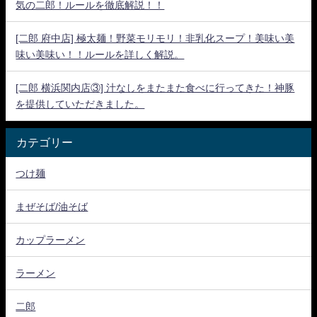
気の二郎！ルールを徹底解説！！
[二郎 府中店] 極太麺！野菜モリモリ！非乳化スープ！美味い美
味い美味い！！ルールを詳しく解説。
[二郎 横浜関内店③] 汁なしをまたまた食べに行ってきた！神豚
を提供していただきました。
カテゴリー
つけ麺
まぜそば/油そば
カップラーメン
ラーメン
二郎