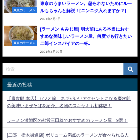
東京のうまいラーメン。怒られないためにルー
ルもちゃんと解説！[ニンニク入れますか？]
東京のラーメン
2021年5月3日
[ラーメン もみじ屋] 明大前にある本当におす
すめな美味しいラーメン屋。何度でも行きたい
二郎インスパイアの一杯｡
東京のラーメン
2021年4月29日
最近の投稿
【慶次郎 本店】カツオ節、ネギがいいアクセントになる慶次郎
の美味いまぜそばを紹介。名物のスキヤキも初体験！
ラーメン激戦区の都営三田線でおすすめのラーメン屋 9選！
[二郎 栃木街道店] ボリューム満点のラーメンが食べられる人