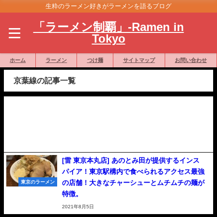
生粋のラーメン好きがラーメンを語るブログ
「ラーメン制覇」-Ramen in
Tokyo
ホーム
ラーメン
つけ麺
サイトマップ
お問い合わせ
京葉線の記事一覧
[雷 東京本丸店] あのとみ田が提供するインス
パイア！東京駅構内で食べられるアクセス最強
の店舗！大きなチャーシューとムチムチの麺が
東京のラーメン
特徴。
2021年8月5日