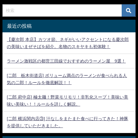
最近の投稿
【慶次郎 本店】カツオ節、ネギがいいアクセントになる慶次郎
の美味いまぜそばを紹介。名物のスキヤキも初体験！
ラーメン激戦区の都営三田線でおすすめのラーメン屋 9選！
[二郎 栃木街道店] ボリューム満点のラーメンが食べられる人
気の二郎！ルールを徹底解説！！
[二郎 府中店] 極太麺！野菜モリモリ！非乳化スープ！美味い美
味い美味い！！ルールを詳しく解説。
[二郎 横浜関内店③] 汁なしをまたまた食べに行ってきた！神豚
を提供していただきました。